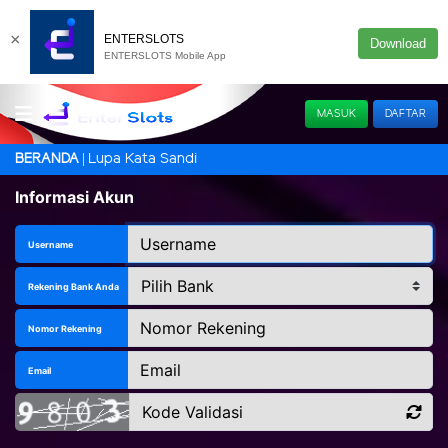
×
ENTERSLOTS
Download
ENTERSLOTS Mobile App
MASUK
DAFTAR
Lupa Kata Sandi
BERANDA
Informasi Akun
Username
Rekening Bank Anda
Nomor Rekening
Email