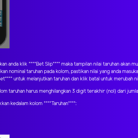
kan anda klik """"Bet Slip"""" maka tampilan nilai taruhan akan m
kan nominal taruhan pada kolom, pastikan nilai yang anda masuk
 Bet"""" untuk melanjutkan taruhan dan klik batal untuk merubah ni
m taruhan harus menghilangkan 3 digit terakhir (nol) dari juml
kan kedalam kolom """"Taruhan"""":