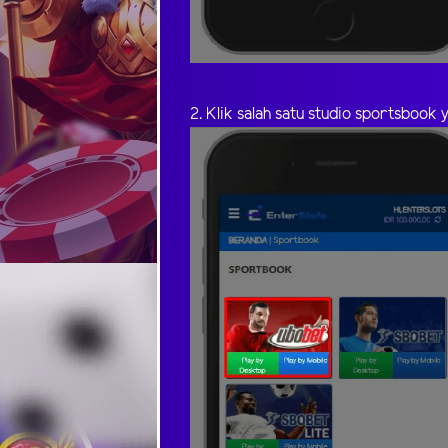
2. Klik salah satu studio sportsbook y