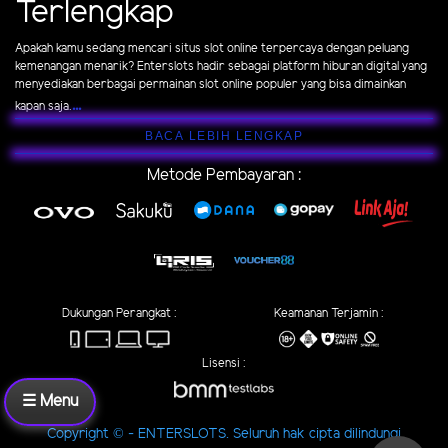
Terlengkap
Apakah kamu sedang mencari situs slot online terpercaya dengan peluang
kemenangan menarik? Enterslots hadir sebagai platform hiburan digital yang
menyediakan berbagai permainan slot online populer yang bisa dimainkan
...
kapan saja.
BACA LEBIH LENGKAP
Metode Pembayaran :
Dukungan Perangkat :
Keamanan Terjamin :
Lisensi :
☰ Menu
Copyright © - ENTERSLOTS. Seluruh hak cipta dilindungi