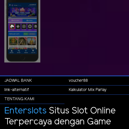
JADWAL BANK
voucher88
link-alternatif
Kalkulator Mix Parlay
TENTANG KAMI
Enterslots
Situs Slot Online
Terpercaya dengan Game